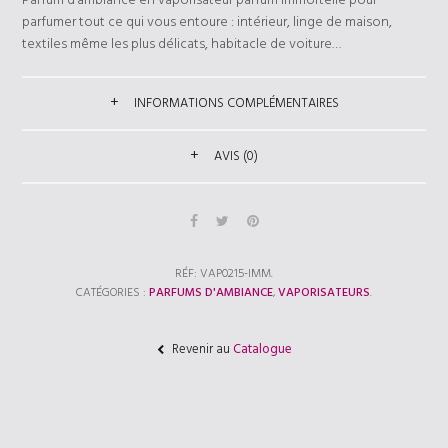
Parfum d’ambiance en vaporisateur parfum Immortelle pour
parfumer tout ce qui vous entoure : intérieur, linge de maison,
textiles même les plus délicats, habitacle de voiture…
INFORMATIONS COMPLÉMENTAIRES
AVIS (0)
RÉF:
VAP0215-IMM
.
CATÉGORIES :
PARFUMS D'AMBIANCE
,
VAPORISATEURS
.
Revenir au
Catalogue