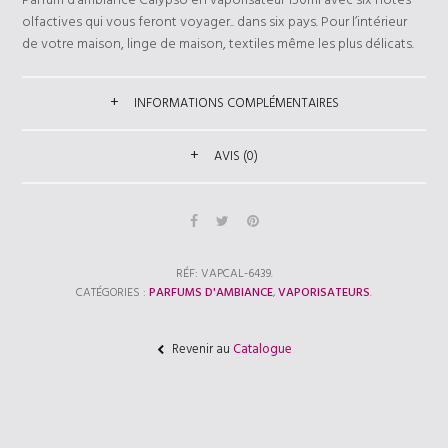
Parfum d’ambiance Calypso en vaporisateur 150ml avec six notes
olfactives qui vous feront voyager.. dans six pays. Pour l’intérieur
de votre maison, linge de maison, textiles même les plus délicats.
INFORMATIONS COMPLÉMENTAIRES
AVIS (0)
RÉF:
VAPCAL-6439
.
CATÉGORIES :
PARFUMS D'AMBIANCE
,
VAPORISATEURS
.
Revenir au
Catalogue