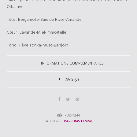
Eau de parfum Fiore di Donna vaporisateur 100 ml avec des notes
Olfactive :
Tête : Bergamote-Baie de Rose-Amande
Cœur : Lavande-Miel-Immortelle
Fond : Fève Tonka-Musc-Benjoin
INFORMATIONS COMPLÉMENTAIRES
AVIS (0)
RÉF:
FDD-4244
.
CATÉGORIE :
PARFUMS FEMME
.