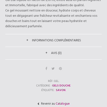
Gel 2&1 liquide en flacon de 250 ml, existe aussi en parfum Agrumes
et Immortelle, fabriqué avec des ingrédients de qualité.
Ce gel moussant nettoie en douceur, hydrate corps et cheveux
tout en dégageant une fraîcheur revitalisante et enchantera vos
douches et bains tout en laissant votre peau hydratée et
délicieusement parfumée.
INFORMATIONS COMPLÉMENTAIRES
AVIS (0)
RÉF:
GEL
.
CATÉGORIE :
GELS DOUCHE
.
ÉTIQUETTE :
SAVON
.
Revenir au
Catalogue