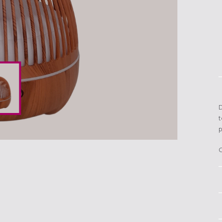
D
t
p
C