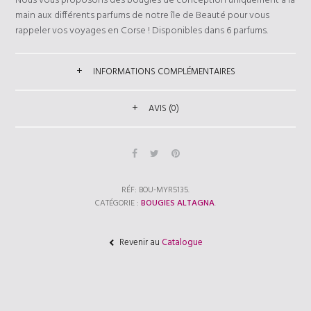
Nous vous proposons des bougies de conception uniquement à la
main aux différents parfums de notre île de Beauté pour vous
rappeler vos voyages en Corse ! Disponibles dans 6 parfums.
INFORMATIONS COMPLÉMENTAIRES
AVIS (0)
RÉF:
BOU-MYR5135
.
CATÉGORIE :
BOUGIES ALTAGNA
.
Revenir au
Catalogue