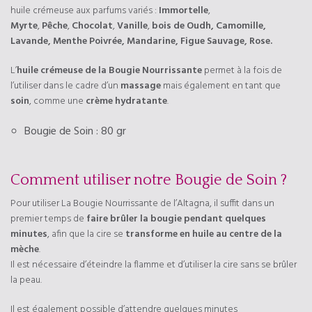
huile crémeuse aux parfums variés :
Immortelle
,
Myrte
,
Pêche
,
Chocolat
,
Vanille
,
bois de Oudh, Camomille,
Lavande, Menthe Poivrée, Mandarine, Figue Sauvage, Rose.
L’
huile crémeuse de la Bougie Nourrissante
permet à la fois de
l’utiliser dans le cadre d’un
massage
mais également en tant que
soin
, comme une
crème hydratante
.
Bougie de Soin : 80 gr
Comment utiliser notre Bougie de Soin ?
Pour utiliser La Bougie Nourrissante de l’Altagna, il suffit dans un
premier temps de
faire brûler la bougie pendant quelques
minutes
, afin que la cire se
transforme en huile au centre de la
mèche
.
Il est nécessaire d’éteindre la flamme et d’utiliser la cire sans se brûler
la peau.
Il est également possible d’attendre quelques minutes